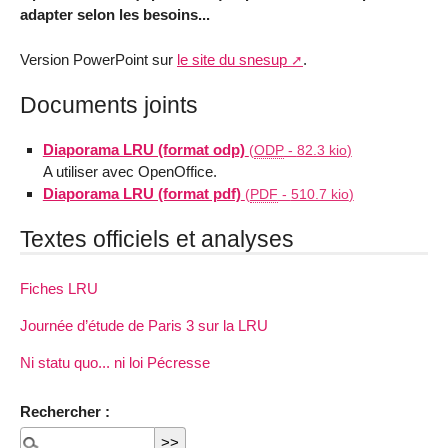
adapter selon les besoins...
Version PowerPoint sur
le site du snesup
.
Documents joints
Diaporama LRU (format odp)
(
ODP
-
82.3 kio
)
A utiliser avec OpenOffice.
Diaporama LRU (format pdf)
(
PDF
-
510.7 kio
)
Textes officiels et analyses
Fiches LRU
Journée d’étude de Paris 3 sur la LRU
Ni statu quo... ni loi Pécresse
Rechercher :