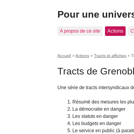
Pour une univer
A propos de ce site
Actions
C
Accueil
>
Actions
>
Tracts et affiches
>
T
Tracts de Grenob
Une série de tracts intersyndicaux 
Résumé des mesures les plus 
La démocratie en danger
Les statuts en danger
Les budgets en danger
Le service en public (à parai