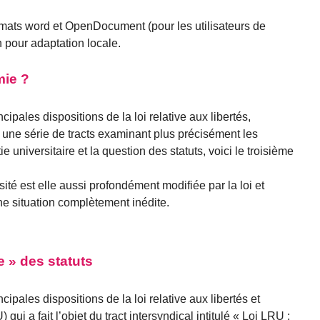
mats word et OpenDocument (pour les utilisateurs de
 pour adaptation locale.
mie ?
cipales dispositions de la loi relative aux libertés,
r une série de tracts examinant plus précisément les
e universitaire et la question des statuts, voici le troisième
ité est elle aussi profondément modifiée par la loi et
e situation complètement inédite.
e » des statuts
cipales dispositions de la loi relative aux libertés et
qui a fait l’objet du tract intersyndical intitulé « Loi LRU :