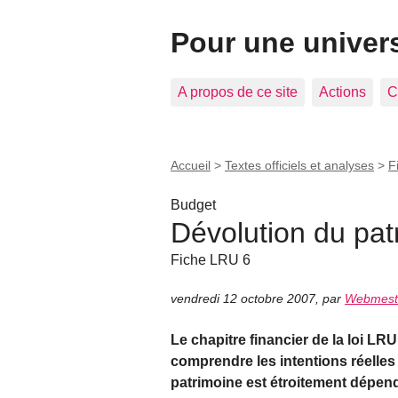
Pour une univer
A propos de ce site
Actions
C
Accueil
>
Textes officiels et analyses
>
F
Budget
Dévolution du pat
Fiche LRU 6
vendredi 12 octobre 2007
,
par
Webmest
Le chapitre financier de la loi LRU
comprendre les intentions réelles
patrimoine est étroitement dépend