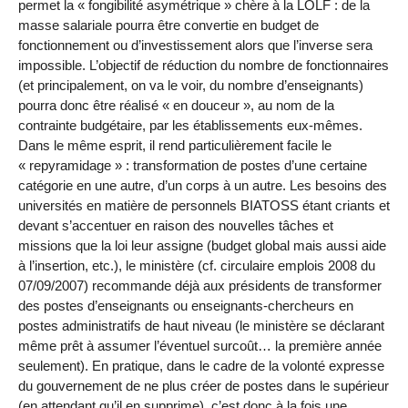
permet la « fongibilité asymétrique » chère à la LOLF : de la
masse salariale pourra être convertie en budget de
fonctionnement ou d’investissement alors que l’inverse sera
impossible. L’objectif de réduction du nombre de fonctionnaires
(et principalement, on va le voir, du nombre d’enseignants)
pourra donc être réalisé « en douceur », au nom de la
contrainte budgétaire, par les établissements eux-mêmes.
Dans le même esprit, il rend particulièrement facile le
« repyramidage » : transformation de postes d’une certaine
catégorie en une autre, d’un corps à un autre. Les besoins des
universités en matière de personnels BIATOSS étant criants et
devant s’accentuer en raison des nouvelles tâches et
missions que la loi leur assigne (budget global mais aussi aide
à l’insertion, etc.), le ministère (cf. circulaire emplois 2008 du
07/09/2007) recommande déjà aux présidents de transformer
des postes d’enseignants ou enseignants-chercheurs en
postes administratifs de haut niveau (le ministère se déclarant
même prêt à assumer l’éventuel surcoût… la première année
seulement). En pratique, dans le cadre de la volonté expresse
du gouvernement de ne plus créer de postes dans le supérieur
(en attendant qu’il en supprime), c’est donc à la fois une